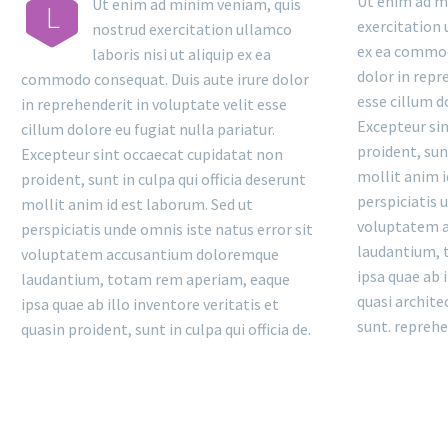
Ut enim ad m
Ut enim ad minim veniam, quis
L
exercitation 
nostrud exercitation ullamco
ex ea commod
laboris nisi ut aliquip ex ea
dolor in repr
commodo consequat. Duis aute irure dolor
esse cillum d
in reprehenderit in voluptate velit esse
Excepteur si
cillum dolore eu fugiat nulla pariatur.
proident, sunt
Excepteur sint occaecat cupidatat non
mollit anim i
proident, sunt in culpa qui officia deserunt
perspiciatis 
mollit anim id est laborum. Sed ut
voluptatem 
perspiciatis unde omnis iste natus error sit
laudantium, 
voluptatem accusantium doloremque
ipsa quae ab i
laudantium, totam rem aperiam, eaque
quasi archite
ipsa quae ab illo inventore veritatis et
sunt. reprehe
quasin proident, sunt in culpa qui officia de.