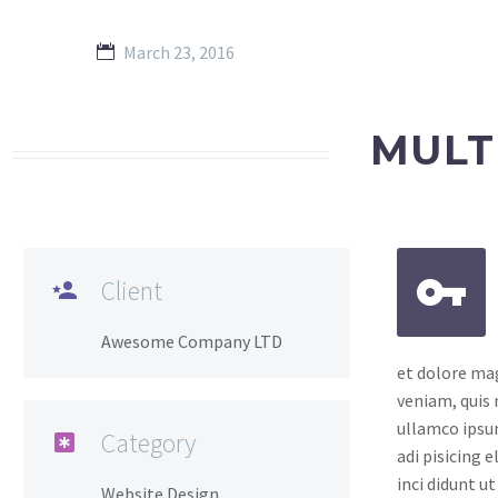
March 23, 2016
MULT


Client

Awesome Company LTD
et dolore ma
veniam, quis 
ullamco ipsu
Category

adi pisicing 
inci didunt u
Website Design