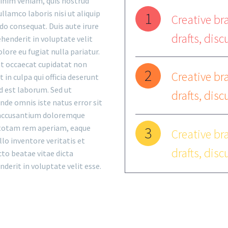
inim veniam, quis nostrud
ullamco laboris nisi ut aliquip
1
Creative bra
o consequat. Duis aute irure
drafts, disc
ehenderit in voluptate velit
olore eu fugiat nulla pariatur.
nt occaecat cupidatat non
2
Creative bra
 in culpa qui officia deserunt
d est laborum. Sed ut
drafts, disc
unde omnis iste natus error sit
accusantium doloremque
totam rem aperiam, eaque
3
Creative bra
llo inventore veritatis et
drafts, disc
cto beatae vitae dicta
nderit in voluptate velit esse.