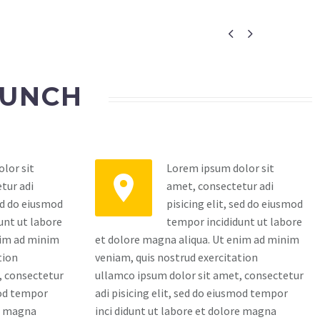


AUNCH
lor sit
Lorem ipsum dolor sit


tur adi
amet, consectetur adi
sed do eiusmod
pisicing elit, sed do eiusmod
unt ut labore
tempor incididunt ut labore
nim ad minim
et dolore magna aliqua. Ut enim ad minim
tion
veniam, quis nostrud exercitation
, consectetur
ullamco ipsum dolor sit amet, consectetur
mod tempor
adi pisicing elit, sed do eiusmod tempor
re magna
inci didunt ut labore et dolore magna