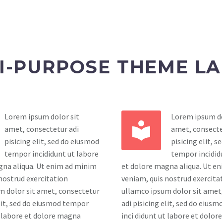
I-PURPOSE THEME L
Lorem ipsum dolor sit
Lorem ipsum do


amet, consectetur adi
amet, consecte
pisicing elit, sed do eiusmod
pisicing elit, 
tempor incididunt ut labore
tempor incidid
gna aliqua. Ut enim ad minim
et dolore magna aliqua. Ut e
nostrud exercitation
veniam, quis nostrud exercita
m dolor sit amet, consectetur
ullamco ipsum dolor sit amet
elit, sed do eiusmod tempor
adi pisicing elit, sed do eius
t labore et dolore magna
inci didunt ut labore et dolo