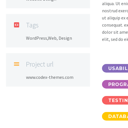
aliqua. Ut en
nostrud exerc
ut aliquip e
Tags

consequat. e
dolor sit ame
WordPress,Web, Design
elit, sed do 
Project url

USABIL
www.codex-themes.com
PROGR
TESTI
DATAB