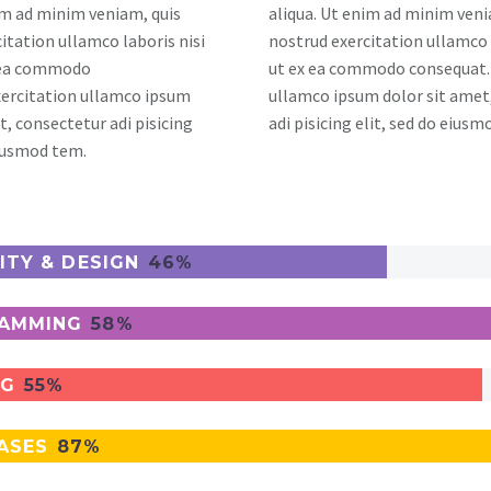
im ad minim veniam, quis
aliqua. Ut enim ad minim veni
itation ullamco laboris nisi
nostrud exercitation ullamco 
x ea commodo
ut ex ea commodo consequat. 
xercitation ullamco ipsum
ullamco ipsum dolor sit amet
t, consectetur adi pisicing
adi pisicing elit, sed do eius
eiusmod tem.
ITY & DESIGN
46%
AMMING
58%
NG
55%
ASES
87%