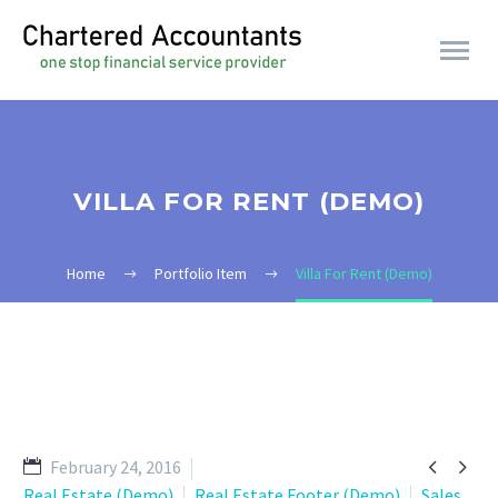
VILLA FOR RENT (DEMO)
Home
Portfolio Item
Villa For Rent (Demo)


February 24, 2016
Real Estate (Demo)
Real Estate Footer (Demo)
Sales