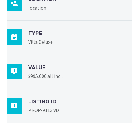

location
TYPE

Villa Deluxe
VALUE

$995,000 all incl.
LISTING ID

PROP-9113 VD