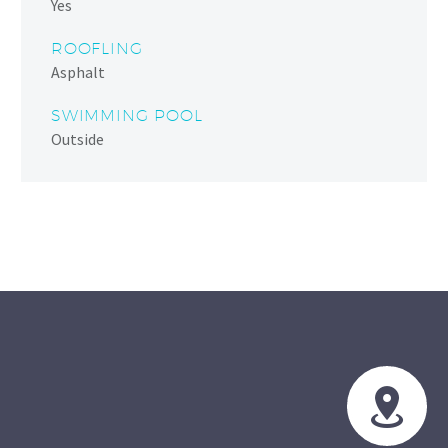
Yes
ROOFLING
Asphalt
SWIMMING POOL
Outside

