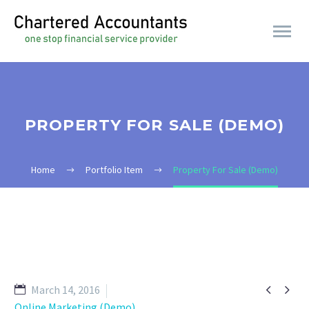
PROPERTY FOR SALE (DEMO)
Home
Portfolio Item
Property For Sale (Demo)


March 14, 2016
Online Marketing (Demo)