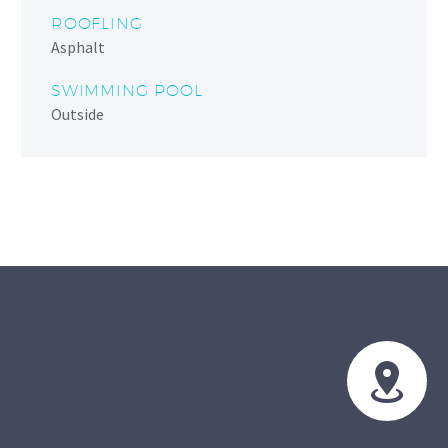
ROOFLING
Asphalt
SWIMMING POOL
Outside

