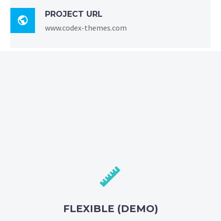
PROJECT URL

www.codex-themes.com


FLEXIBLE (DEMO)