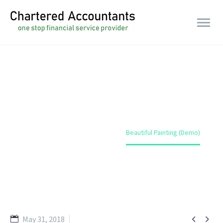
BEAUTIFUL PAINTING (DEMO)
Home
Portfolio Item
Beautiful Painting (Demo)


May 31, 2018